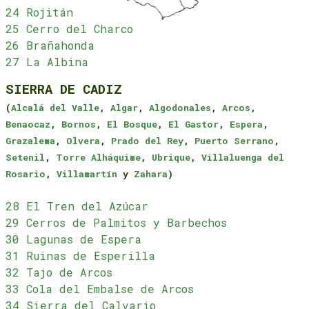
24 Rojitán
25 Cerro del Charco
26 Brañahonda
27 La Albina
SIERRA DE CADIZ
(
Alcalá del Valle
,
Algar
,
Algodonales
,
Arcos
,
Benaocaz
,
Bornos
,
El Bosque
,
El Gastor
,
Espera
,
Grazalema
,
Olvera
,
Prado del Rey
,
Puerto Serrano
,
Setenil
,
Torre Alháquime
,
Ubrique
,
Villaluenga del
Rosario
,
Villamartín
y
Zahara
)
28 El Tren del Azúcar
29 Cerros de Palmitos y Barbechos
30 Lagunas de Espera
31 Ruinas de Esperilla
32 Tajo de Arcos
33 Cola del Embalse de Arcos
34 Sierra del Calvario