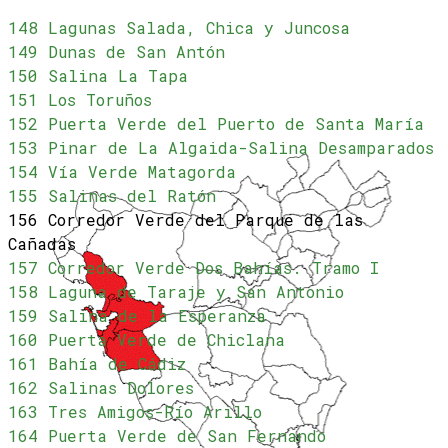
148 Lagunas Salada, Chica y Juncosa
149 Dunas de San Antón
150 Salina La Tapa
151 Los Toruños
152 Puerta Verde del Puerto de Santa María
153 Pinar de La Algaida-Salina Desamparados
154 Vía Verde Matagorda
155 Salinas del Ratón
156 Corredor Verde del Parque de las
Cañadas
157 Corredor Verde Dos Bahías. Tramo I
158 Laguna de Taraje y San Antonio
159 Salina de la Esperanza
160 Puerta Verde de Chiclana
161 Bahía de Cádiz
162 Salinas Dolores
163 Tres Amigos-Río Arillo
164 Puerta Verde de San Fernando