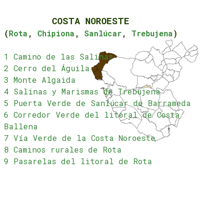
COSTA NOROESTE
(
Rota
,
Chipiona
,
Sanlúcar
,
Trebujena
)
1 Camino de las Salinas
2 Cerro del Águila
3 Monte Algaida
4 Salinas y Marismas de Trebujena
5 Puerta Verde de Sanlúcar de Barrameda
6 Corredor Verde del litoral de Costa
Ballena
7 Vía Verde de la Costa Noroeste
8 Caminos rurales de Rota
9 Pasarelas del litoral de Rota