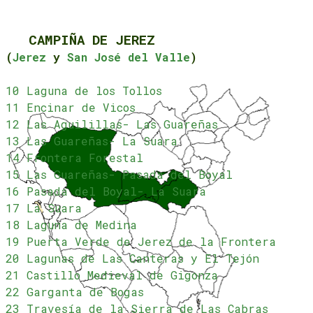
CAMPIÑA DE JEREZ
(
Jerez
y
San José del Valle
)
10 Laguna de los Tollos
11 Encinar de Vicos
12 Las Aguilillas- Las Guareñas
13 Las Guareñas- La Suara
14 Frontera Forestal
15 Las Guareñas- Pasada del Boyal
16 Pasada del Boyal- La Suara
17 La Suara
18 Laguna de Medina
19 Puerta Verde de Jerez de la Frontera
20 Lagunas de Las Canteras y El Tejón
21 Castillo Medieval de Gigonza
22 Garganta de Bogas
23 Travesía de la Sierra de Las Cabras