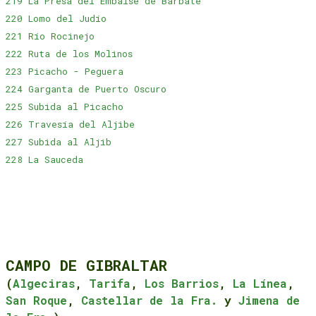
219 La Presa del Embalse de Barbate
220 Lomo del Judío
221 Río Rocinejo
222 Ruta de los Molinos
223 Picacho - Peguera
224 Garganta de Puerto Oscuro
225 Subida al Picacho
226 Travesía del Aljibe
227 Subida al Aljib
228 La Sauceda
CAMPO DE GIBRALTAR
(
Algeciras
,
Tarifa
,
Los Barrios
,
La Línea
,
San Roque
,
Castellar de la Fra.
y
Jimena de