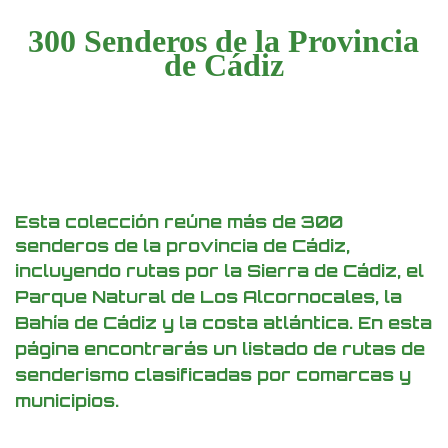
300 Senderos de la Provincia
de Cádiz
300
Senderos
de
la
Esta colección reúne más de 300
Provincia
senderos de la provincia de Cádiz,
de
Cádiz
incluyendo rutas por la Sierra de Cádiz, el
Parque Natural de Los Alcornocales,
la
Bahía de Cádiz y la costa atlántica. En esta
página encontrarás un listado
de rutas de
senderismo clasificadas por comarcas y
municipios.