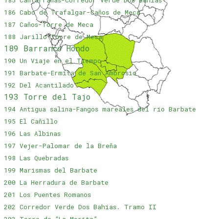
185 Cantarranas-Corredor Verde Dos Bahías
186 Cabo de Trafalgar-Caños de Meca
187 Caños-Torre de Meca
188 Jarillo-Torre de Meca
189 Barranco Hondo
190 Un Viaje en el Tiempo
191 Barbate-Ermita de San Ambrosio
192 Del Acantilado
193 Torre del Tajo
194 Antigua salina-Fangos mareales del río Barbate
195 El Cañillo
196 Las Albinas
197 Vejer-Palomar de la Breña
198 Las Quebradas
199 Marismas del Barbate
200 La Herradura de Barbate
201 Los Puentes Romanos
202 Corredor Verde Dos Bahías. Tramo II