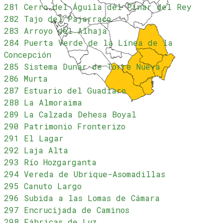
281 Cerro del Águila del Pinar del Rey
282 Tajo del Pajarraco
283 Arroyo del Alhaja
284 Puerta Verde de la Línea de la
Concepción
285 Sistema Dunar de Torre Nueva
286 Murta
287 Estuario del Guadiaro
288 La Almoraima
289 La Calzada Dehesa Boyal
290 Patrimonio Fronterizo
291 El Lagar
292 Laja Alta
293 Río Hozgarganta
294 Vereda de Ubrique-Asomadillas
295 Canuto Largo
296 Subida a las Lomas de Cámara
297 Encrucijada de Caminos
298 Fábricas de Luz