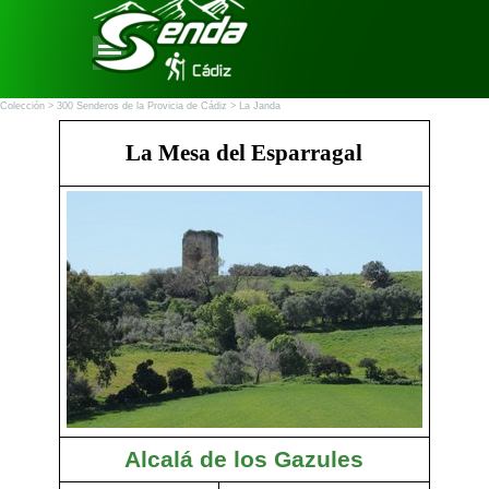
Vaya al Contenido
Saltar menú
Colección >
300 Senderos de la Provicia de Cádiz
> La Janda
La Mesa del Esparragal
Alcalá de los Gazules