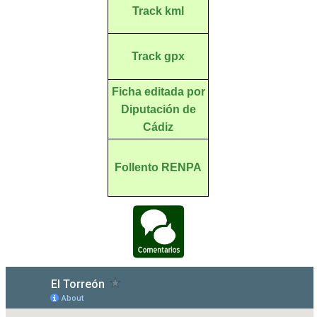
Track kml
Track gpx
Ficha editada por
Diputación de
Cádiz
Follento RENPA