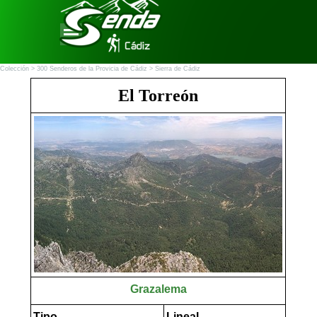
Vaya al Contenido
Saltar menú
Colección >
300 Senderos de la Provicia de Cádiz
> Sierra de Cádiz
El Torreón
Grazalema
Tipo
Lineal