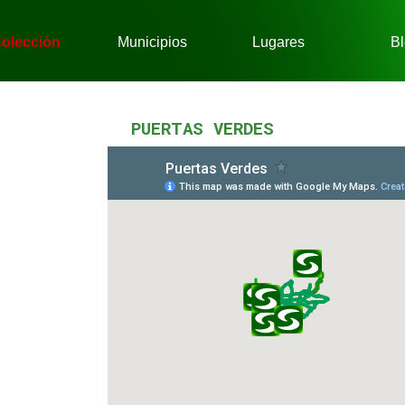
Saltar menú
olección
Municipios
Lugares
Bl
▼
▼
▼
PUERTAS VERDES